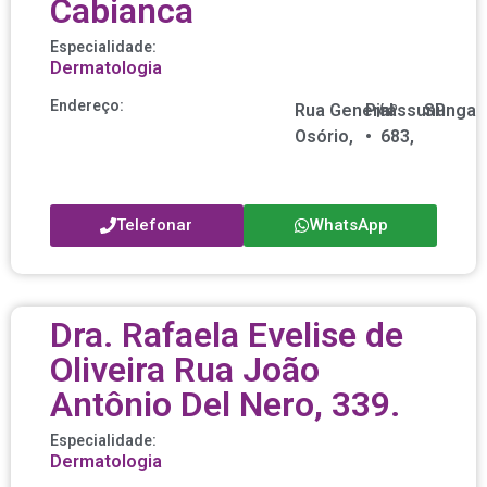
Cabianca
Especialidade:
Dermatologia
Endereço:
Rua General
Pirassununga
/
nº
SP
Osório,
•
683,
Telefonar
WhatsApp
Dra. Rafaela Evelise de
Oliveira Rua João
Antônio Del Nero, 339.
Especialidade:
Dermatologia