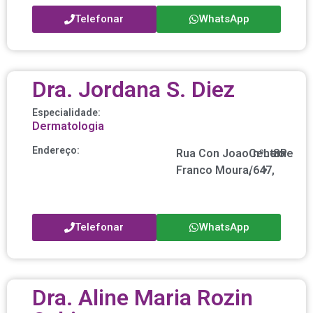
Telefonar
WhatsApp
Dra. Jordana S. Diez
Especialidade:
Dermatologia
Endereço:
Rua Con Joao
Centro
nº
Leme
SP
Franco Moura,
/
647,
•
Telefonar
WhatsApp
Dra. Aline Maria Rozin