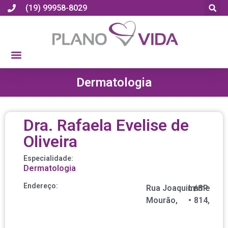
(19) 99958-8029
Dermatologia
Dra. Rafaela Evelise de
Oliveira
Especialidade:
Dermatologia
Endereço:
Rua Joaquim
Leme
/
nº
SP
Mourão,
•
814,