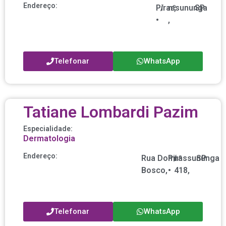
Endereço:
Pirassununga
/
nº
,
SP
•
,
Telefonar
WhatsApp
Tatiane Lombardi Pazim
Especialidade:
Dermatologia
Endereço:
Rua Dom
Pirassununga
/
nº
SP
Bosco,
•
418,
Telefonar
WhatsApp