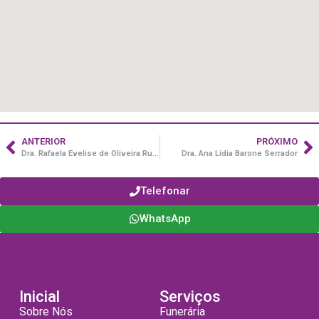
ANTERIOR
PRÓXIMO
Dra. Rafaela Evelise de Oliveira Rua João Antônio Del Nero, 339.
Dra. Ana Lídia Barone Serrador
Telefonar
WhatsApp
Inicial
Serviços
Sobre Nós
Funerária