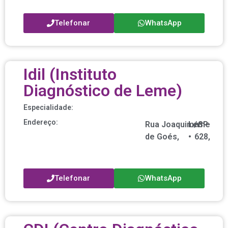
Telefonar
WhatsApp
Idil (Instituto
Diagnóstico de Leme)
Especialidade:
Endereço:
Rua Joaquim
Leme
/
nº
SP
de Goés,
•
628,
Telefonar
WhatsApp