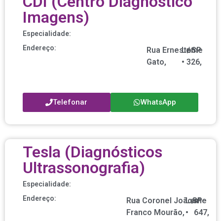
CDI (Centro Diagnóstico
Imagens)
Especialidade:
Endereço:
Rua Ernesto
Leme
nº
/
SP
Gato,
•
326,
Telefonar
WhatsApp
Tesla (Diagnósticos
Ultrassonografia)
Especialidade:
Endereço:
Rua Coronel João
Leme
/
SP
nº
Franco Mourão,
•
647,