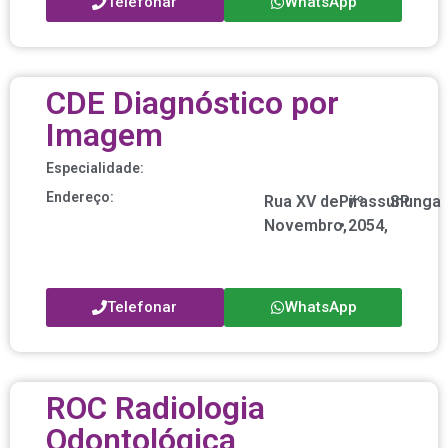
Telefonar
WhatsApp
CDE Diagnóstico por
Imagem
Especialidade:
Endereço:
Rua XV de
Pirassununga
nº
/
SP
Novembro,
•
2054,
Telefonar
WhatsApp
ROC Radiologia
Odontológica