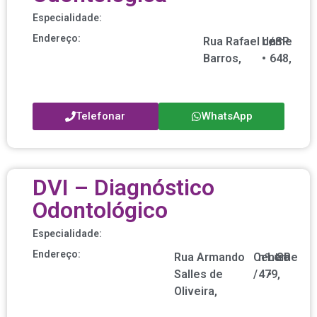
Especialidade:
Endereço:
Rua Rafael de
Leme
/
nº
SP
Barros,
•
648,
Telefonar
WhatsApp
DVI – Diagnóstico
Odontológico
Especialidade:
Endereço:
Rua Armando
Centro
nº
Leme
SP
Salles de
/
479,
•
Oliveira,