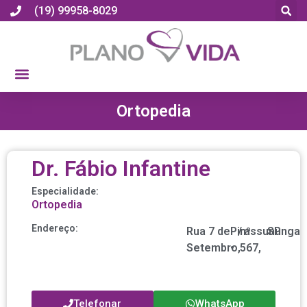
(19) 99958-8029
Ortopedia
Dr. Fábio Infantine
Especialidade:
Ortopedia
Endereço:
Rua 7 de
Pirassununga
/
nº
SP
Setembro,
•
567,
Telefonar
WhatsApp