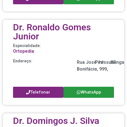
Dr. Ronaldo Gomes
Junior
Especialidade:
Ortopedia
Endereço:
Rua José
Pirassununga
/
nº
SP
Bonifácio,
•
999,
Telefonar
WhatsApp
Dr. Domingos J. Silva