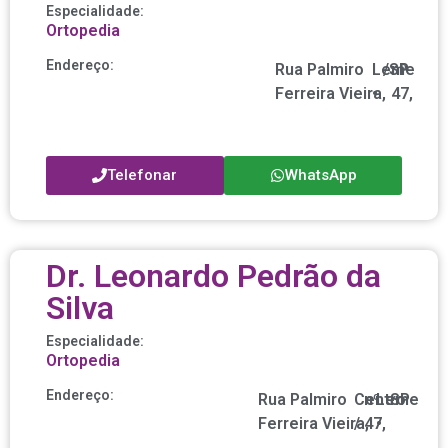
Especialidade:
Ortopedia
Endereço:
Rua Palmiro
Leme
/
SP
nº
Ferreira Vieira,
•
47,
Telefonar
WhatsApp
Dr. Leonardo Pedrão da
Silva
Especialidade:
Ortopedia
Endereço:
Rua Palmiro
Centro
nº
Leme
SP
Ferreira Vieira,
/
47,
•