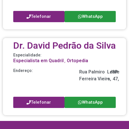
Telefonar
WhatsApp
Dr. David Pedrão da Silva
Especialidade:
,
Especialista em Quadril
Ortopedia
Endereço:
Rua Palmiro
Leme
/
SP
nº
Ferreira Vieira,
•
47,
Telefonar
WhatsApp