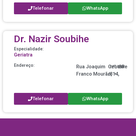
Telefonar
WhatsApp
Dr. Nazir Soubihe
Especialidade:
Geriatra
Endereço:
Rua Joaquim
Centro
nº
Leme
SP
Franco Mourão,
/
814,
•
Telefonar
WhatsApp