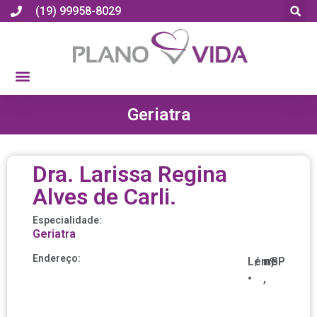
(19) 99958-8029
Geriatra
Dra. Larissa Regina
Alves de Carli.
Especialidade:
Geriatra
Endereço:
Leme
/
nº
,
SP
•
,