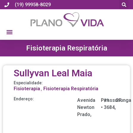
(19) 99958-8029
Fisioterapia Respiratória
Sullyvan Leal Maia
Especialidade:
,
Fisioterapia
Fisioterapia Respiratória
Endereço:
Avenida
Pirassununga
nº
/
SP
Newton
•
3684,
Prado,