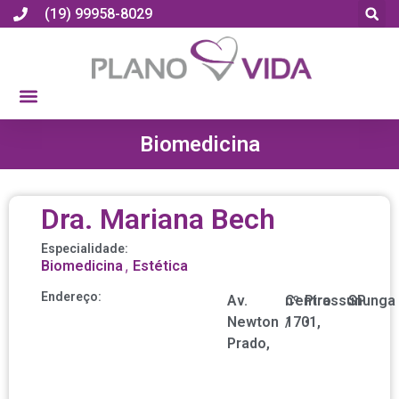
(19) 99958-8029
Biomedicina
Dra. Mariana Bech
Especialidade:
,
Biomedicina
Estética
Endereço:
Av.
nº
Centro
Pirassununga
SP
Newton
1701,
/
•
Prado,