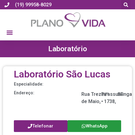
(19) 99958-8029
Laboratório
Laboratório São Lucas
Especialidade:
Endereço:
Rua Treze
Pirassununga
nº
/
SP
de Maio,
•
1738,
Telefonar
WhatsApp