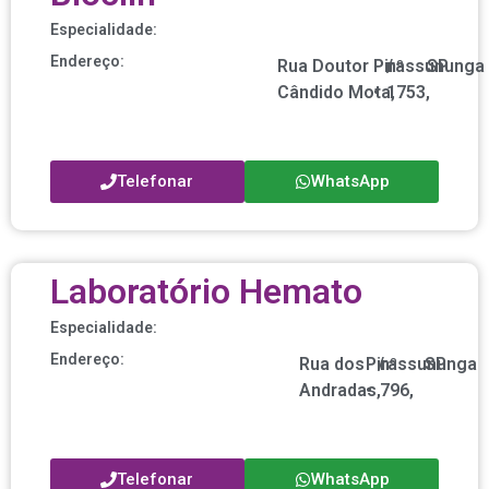
Especialidade:
Endereço:
Rua Doutor
Pirassununga
nº
/
SP
Cândido Mota,
•
1753,
Telefonar
WhatsApp
Laboratório Hemato
Especialidade:
Endereço:
Rua dos
Pirassununga
/
nº
SP
Andradas,
•
796,
Telefonar
WhatsApp