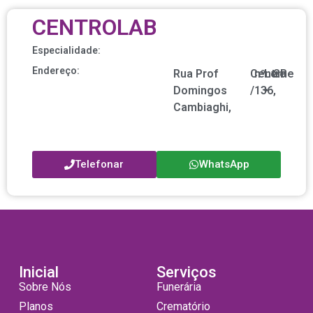
CENTROLAB
Especialidade:
Endereço:
Rua Prof
Centro
nº
Leme
SP
Domingos
/
136,
•
Cambiaghi,
Telefonar
WhatsApp
Inicial
Serviços
Sobre Nós
Funerária
Planos
Crematório