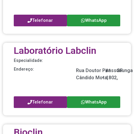
Telefonar
WhatsApp
Laboratório Labclin
Especialidade:
Endereço:
Rua Doutor
Pirassununga
nº
/
SP
Cândido Mota,
•
1802,
Telefonar
WhatsApp
Bioclin