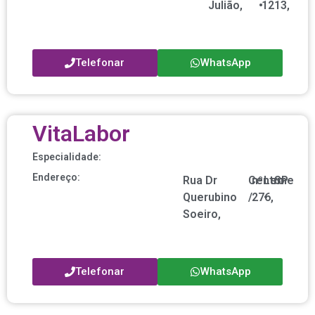
Julião,
•
1213,
Telefonar
WhatsApp
VitaLabor
Especialidade:
Endereço:
Rua Dr
Centro
nº
Leme
SP
Querubino
/
276,
•
Soeiro,
Telefonar
WhatsApp