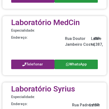
Laboratório MedCin
Especialidade:
Endereço:
Rua Doutor
Leme
nº
/
SP
Jambeiro Costa,
•
1387,
Telefonar
WhatsApp
Laboratório Syrius
Especialidade:
Endereço:
Rua Padre
Leme
nº
/
SP