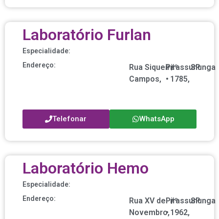
Laboratório Furlan
Especialidade:
Endereço:
Rua Siqueira
Pirassununga
nº
/
SP
Campos,
•
1785,
Telefonar
WhatsApp
Laboratório Hemo
Especialidade:
Endereço:
Rua XV de
Pirassununga
nº
/
SP
Novembro,
•
1962,