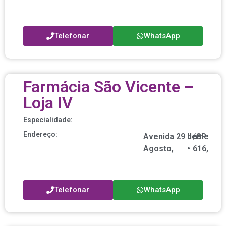
Telefonar
WhatsApp
Farmácia São Vicente –
Loja IV
Especialidade:
Endereço:
Avenida 29 de
Leme
/
nº
SP
Agosto,
•
616,
Telefonar
WhatsApp