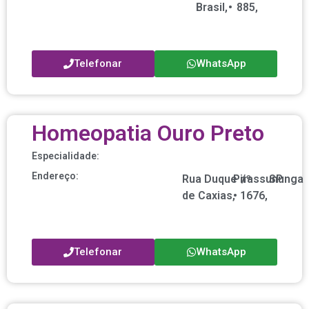
Brasil,
•
885,
Telefonar
WhatsApp
Homeopatia Ouro Preto
Especialidade:
Endereço:
Rua Duque
Pirassununga
nº
/
SP
de Caxias,
•
1676,
Telefonar
WhatsApp