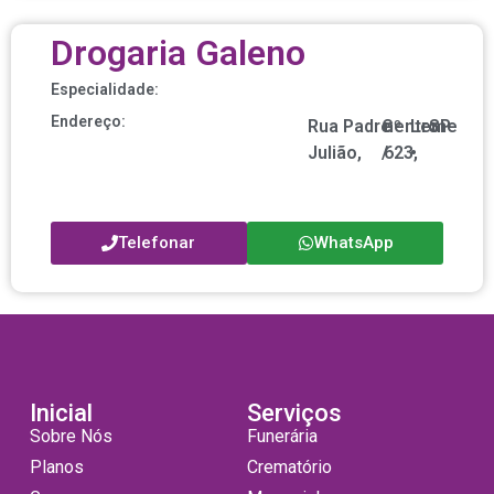
Drogaria Galeno
Especialidade:
Endereço:
Rua Padre
Centro
nº
Leme
SP
Julião,
/
623,
•
Telefonar
WhatsApp
Inicial
Serviços
Sobre Nós
Funerária
Planos
Crematório