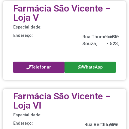
Farmácia São Vicente –
Loja V
Especialidade:
Endereço:
Rua Thomé de
Leme
/
nº
SP
Souza,
•
523,
Telefonar
WhatsApp
Farmácia São Vicente –
Loja VI
Especialidade:
Endereço:
Rua Bertha
Leme
/
nº
SP