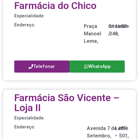
Farmácia do Chico
Especialidade:
Endereço:
Praça
Centro
nº
Leme
SP
Manoel
/
340,
•
Leme,
Telefonar
WhatsApp
Farmácia São Vicente –
Loja II
Especialidade:
Endereço:
Avenida 7 de
Leme
/
nº
SP
Setembro,
•
501,