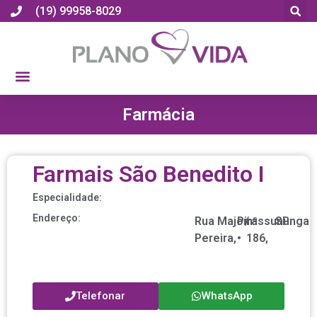
(19) 99958-8029
Farmácia
Farmais São Benedito I
Especialidade:
Endereço:
Rua Major
Pirassununga
/
nº
SP
Pereira,
•
186,
Telefonar
WhatsApp