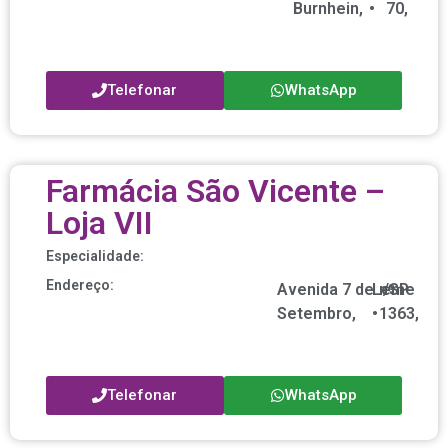
Burnhein,
•
70,
Telefonar
WhatsApp
Farmácia São Vicente –
Loja VII
Especialidade:
Endereço:
Avenida 7 de
Leme
nº
/
SP
Setembro,
•
1363,
Telefonar
WhatsApp