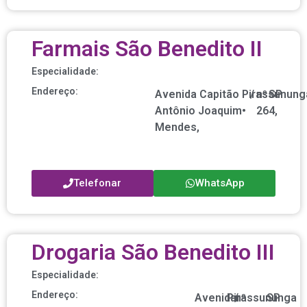
Farmais São Benedito II
Especialidade:
Endereço:
Avenida Capitão
Pirassunung
/
nº
SP
Antônio Joaquim
•
264,
Mendes,
Telefonar
WhatsApp
Drogaria São Benedito III
Especialidade:
Endereço:
Avenida
Pirassununga
/
nº
SP